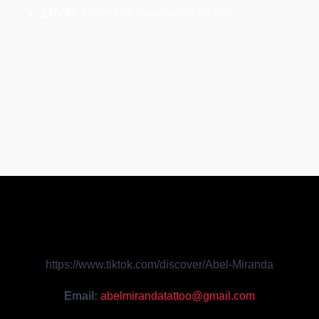
ENVÍO:
Costes de envío no incluidos
https://www.tiktok.com/discover/Abel-Miranda
Email:
abelmirandatattoo@gmail.com